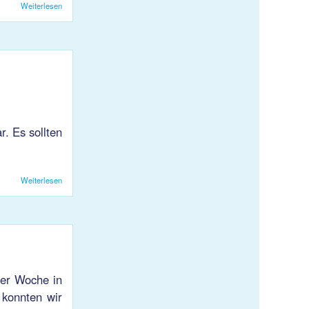
Weiterlesen
über VB KJS 1: Niederlage in Winterthur
. Es sollten
Weiterlesen
über VB KJS 1: Sieg in Amriswil
ter Woche in
 konnten wir