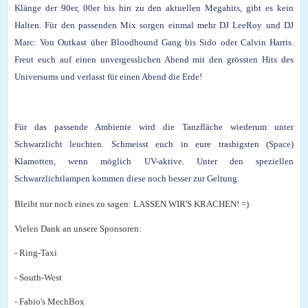
Klänge der 90er, 00er bis hin zu den aktuellen Megahits, gibt es kein
Halten. Für den passenden Mix sorgen einmal mehr DJ LeeRoy und DJ
Marc: Von Outkast über Bloodhound Gang bis Sido oder Calvin Harris.
Freut euch auf einen unvergesslichen Abend mit den grössten Hits des
Universums und verlasst für einen Abend die Erde!
Für das passende Ambiente wird die Tanzfläche wiederum unter
Schwarzlicht leuchten. Schmeisst euch in eure trashigsten (Space)
Klamotten, wenn möglich UV-aktive. Unter den speziellen
Schwarzlichtlampen kommen diese noch besser zur Geltung.
Bleibt nur noch eines zu sagen: LASSEN WIR'S KRACHEN! =)
Vielen Dank an unsere Sponsoren:
- Ring-Taxi
- South-West
- Fabio's MechBox