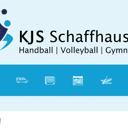
Direkt zum Inhalt
tik
Vereinsbus
Dokumente
Kalender
Weidling
P
!