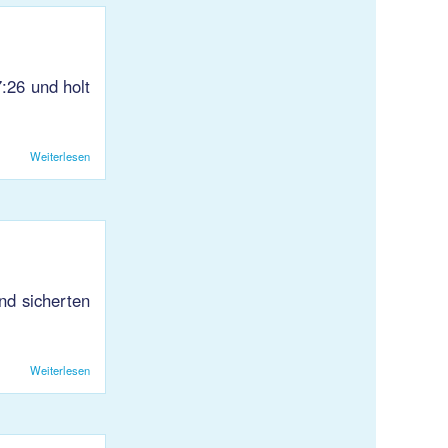
:26 und holt
Weiterlesen
über HB KJS 1: Ungefährdeter 17:26 Sieg gegen SC Frauenfeld 2
nd sicherten
Weiterlesen
über HB KJS 1: Siegesserie hält trotz Personalumstellungen an