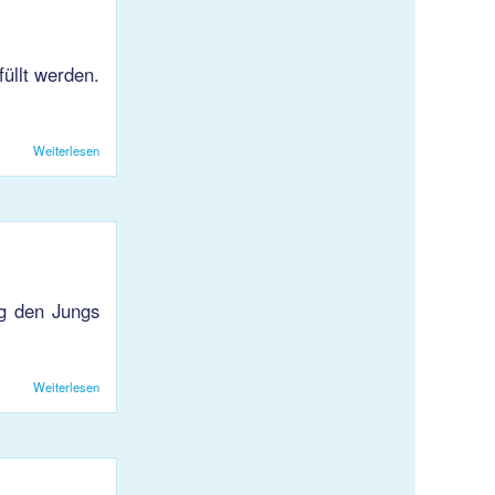
üllt werden.
Weiterlesen
über Anmeldung KJS Snowday 2017
ng den Jungs
Weiterlesen
über HB KJS 1: Furioser Sieg gegen Bruggen (20:27)