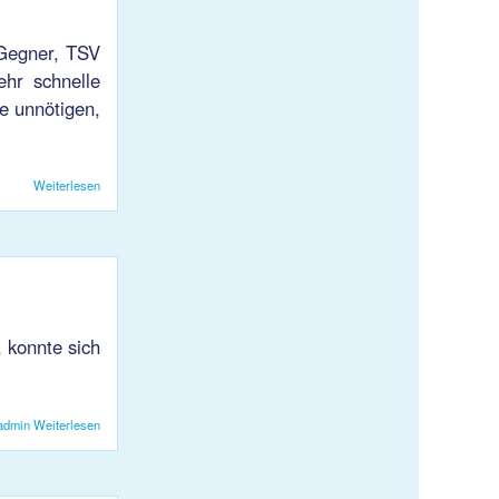
 Gegner, TSV
ehr schnelle
e unnötigen,
Weiterlesen
über HB KJS1: Geglückter Rückrundenstart
 konnte sich
admin
Weiterlesen
über Wichtiger Sieg für KJS 1 gegen Goldach-Rorschach