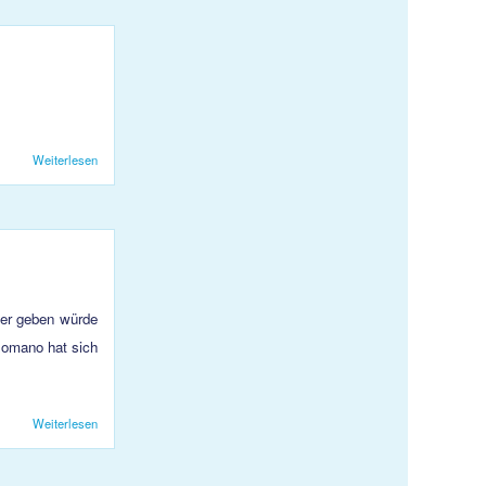
Weiterlesen
über HB KJS1: Hart umkämpfter Sieg gegen den Leader
fer geben würde
Romano hat sich
Weiterlesen
über HB KJS 1: Mit grosser Hektik zum 8 Sieg aus den letzten 9
Spielen