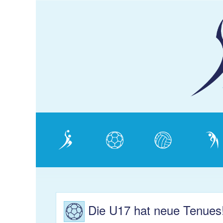
KJS
Schaffhausen
Verein
Handball
Volleyball
Gymnas
Die U17 hat neue Tenues