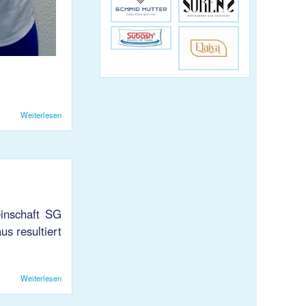
Weiterlesen
über Die U17 hat neue Tenues!
einschaft SG
us resultiert
Weiterlesen
über HB KJS1: Bittere Niederlage gegen SG Will/Flawil