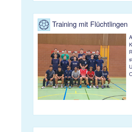
Training mit Flüchtlingen
A
K
R
s
U
O