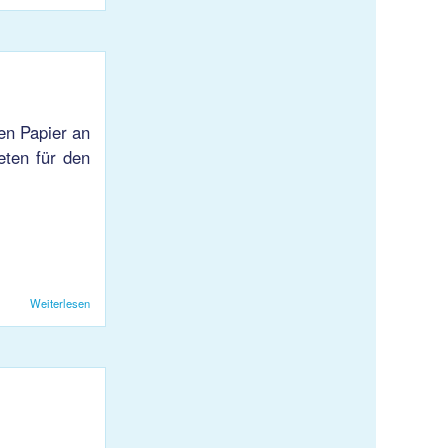
en Papier an
eten für den
Weiterlesen
über Altpapiersammlung 2018