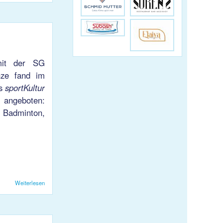
 mit der SG
nze fand im
ts
sportKultur
 angeboten:
 Badminton,
Weiterlesen
über Training mit Flüchtlingen