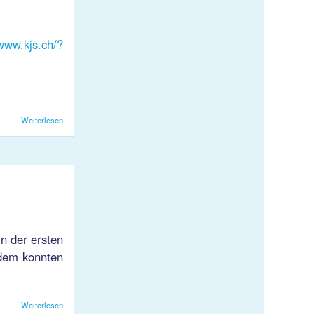
/www.kjs.ch/?
Weiterlesen
über Neuland 227
n der ersten
zdem konnten
Weiterlesen
über HB KJS 1: Den Sieg in den letzten 10 Minuten erarbeitet!