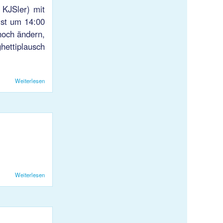
 KJSler) mit
ist um 14:00
noch ändern,
hettiplausch
Weiterlesen
über Volleyball Mixed Turnier 2018
Weiterlesen
über HB KJS: Abschied von Peter Rüegg