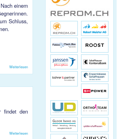
. Nach einem
egnerinnen.
zum Schluss,
men.
Weiterlesen
über VB Damen 1 3:1 Niederlage gegen Kreuzlingen 2
r findet den
Weiterlesen
über Handball: Link zu Liveticker