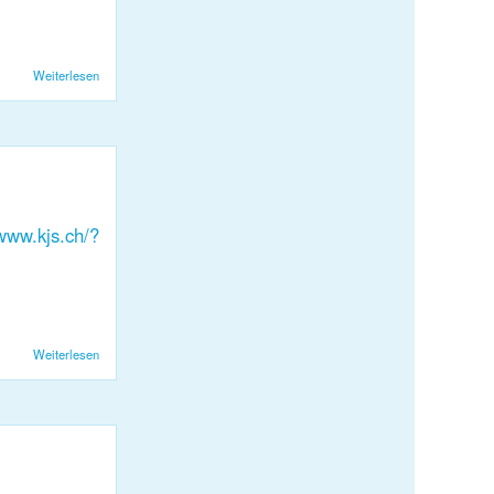
Weiterlesen
über Weidling im Wasser
/www.kjs.ch/?
Weiterlesen
über Neuland 225