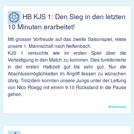
HB KJS 1: Den Sieg in den letzten
10 Minuten erarbeitet!
Mit grosser Vorfreude auf das zweite Saisonspiel, reiste
unsere 1. Mannschaft nach Neftenbach.
KJS 1 versuchte wie im ersten Spiel über die
Verteidigung in den Match zu kommen. Dies funktionierte
in der ersten Halbzeit gut bis sehr gut. Nur die
Abschlussmöglichkeiten im Angriff liessen zu wünschen
übrig. Trotzdem konnten unsere Jungs unter der Leitung
von Nico Rüegg mit einem 9:10 Rückstand in die Pause
gehen.
Weiterlesen
übe
KJS
Den 
in 
letzt
Minu