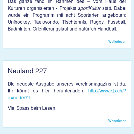
Das ganze fand im Rahmen des – vom Haus der
Kulturen organisierten - Projekts
sportKultur
statt. Dabei
wurde ein Programm mit acht Sportarten angeboten:
Unihockey, Taekwondo, Tischtennis, Rugby, Fussball,
Badminton, Orientierungslauf und natürlich Handball.
Weiterlesen
über
Train
Flüch
Neuland 227
Die neueste Ausgabe unseres Vereinsmagazins ist da.
Ihr könnt es hier herunterladen:
http://www.kjs.ch/?
q=node/71
.
Viel Spass beim Lesen.
Weiterlesen
über
Neul
227