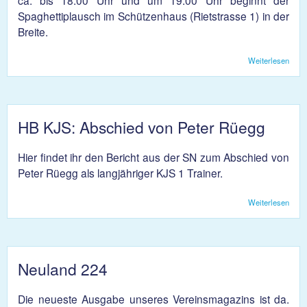
Spaghettiplausch im Schützenhaus (Rietstrasse 1) in der
Breite.
Weiterlesen
über
Volle
Mixe
Turni
2018
HB KJS: Abschied von Peter Rüegg
Hier findet ihr den Bericht aus der SN zum Abschied von
Peter Rüegg als langjähriger KJS 1 Trainer.
Weiterlesen
übe
KJS:
Absc
von
Pete
Rüeg
Neuland 224
Die neueste Ausgabe unseres Vereinsmagazins ist da.