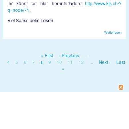
Ihr könnt es hier herunterladen:
http://www.kjs.ch/?
q=node/71
.
Viel Spass beim Lesen.
Weiterlesen
über
Neul
224
« First
‹ Previous
…
Seiten
4
5
6
7
9
10
11
12
Next ›
Last
8
…
»