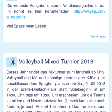
Die neueste Ausgabe unseres Vereinsmagazins ist da.
Ihr könnt es hier herunterladen:
http://www.kjs.ch/?
q=node/71
.
Viel Spass beim Lesen.
Weiterlesen
über
Neul
225
Volleyball Mixed Turnier 2018
Dieses Jahr findet das Mixturnier (für Handball ab U19,
Volleyball ab U23 und sonstige interessierte KJSler) mit
anschliessendem Spaghettiplausch am Sa., 01.09.2018
in der Breite-Dreifach-Halle statt. Spielbeginn ist um
14:00 Uhr, bitte um 13:00 Uhr erscheinen, um die Teams
zu bilden und Netze aufzustellen (Uhrzeit kann sich noch
ändern, je nach Anzahl Teilnehmer). Das Turnier dauert
ca. bis 18:00 Uhr und um 19:00 Uhr beginnt der