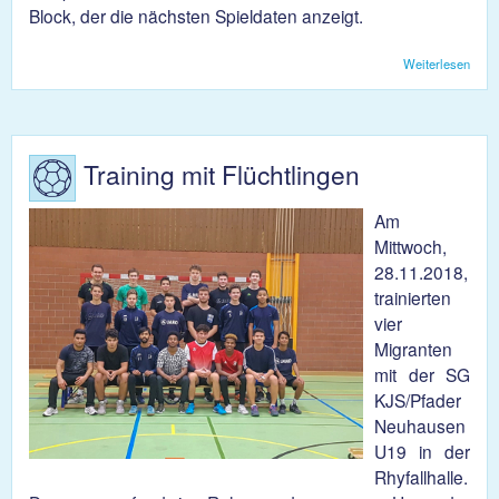
Block, der die nächsten Spieldaten anzeigt.
Weiterlesen
über
Hand
Lin
Livet
Training mit Flüchtlingen
Am
Mittwoch,
28.11.2018,
trainierten
vier
Migranten
mit der SG
KJS/Pfader
Neuhausen
U19 in der
Rhyfallhalle.