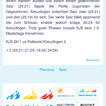
einem starken Auftakt und einem ersten gewonnenen
Satz (25:21) kippte die Partie zugunsten der
Gegnerinnen. Kreuzlingen entschied Satz zwei (25:21)
und drei (25:19) für sich. Der vierte Satz blieb spannend
bis zum Schluss, endete jedoch knapp 26:24 für
Kreuzlingen. Trotz guter Phasen musste KJS eine 1:3-
Niederlage hinnehmen.
KJS SH 1 vs Pallavolo Kreuzlingen 2
1:3 (25:21/ 21:25/ 19:25/ 24/26)
Weiterlesen
übe
Dam
3:1
‹ Previous
Next ›
Nied
gege
Kreu
2