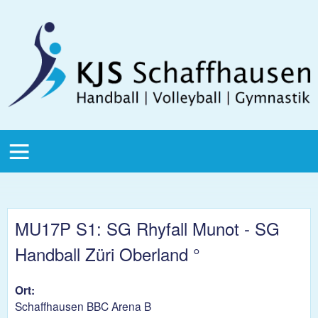
Direkt zum Inhalt
KJS
Schaffhausen
KJS Main
Menu
MU17P S1: SG Rhyfall Munot - SG
Handball Züri Oberland °
Ort:
Schaffhausen BBC Arena B