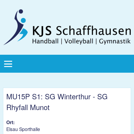
Direkt zum Inhalt
KJS
Schaffhausen
KJS Main
Menu
MU15P S1: SG Winterthur - SG
Rhyfall Munot
Ort:
Elsau Sporthalle