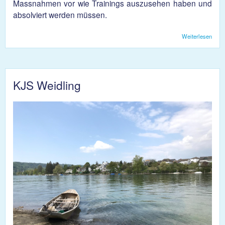
Massnahmen vor wie Trainings auszusehen haben und
absolviert werden müssen.
Weiterlesen
über
Coro
Ne
Train
KJS Weidling