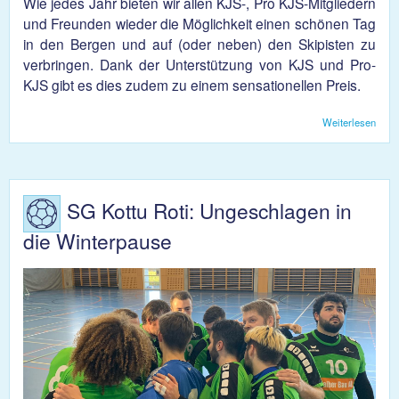
Wie jedes Jahr bieten wir allen KJS-, Pro KJS-Mitgliedern
und Freunden wieder die Möglichkeit einen schönen Tag
in den Bergen und auf (oder neben) den Skipisten zu
verbringen. Dank der Unterstützung von KJS und Pro-
KJS gibt es dies zudem zu einem sensationellen Preis.
Weiterlesen
über
KJS
Sno
2020
SG Kottu Roti: Ungeschlagen in
die Winterpause