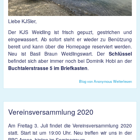
Liebe KJSler,
Der KJS Weidling ist frisch gepuzt, gestrichen und
eingewassert. Ab sofort steht er wieder zu Benützung
bereit und kann über die Homepage reserviert werden.
Neu ist Basil Braun Weidlingswart. Der
Schlüssel
befindet sich aber immer noch bei Dominik Hobi an der
Buchtalerstrasse 5 im Briefkasten
.
Blog von Anonymous
Weiterlesen
über
KJS
Weid
Vereinsversammlung 2020
Am Freitag 3. Juli findet die Vereinsversammlung 2020
statt. Start ist um 19:00 Uhr. Neu treffen wir uns in der
BBC Arena, hinten im Seminarraum.