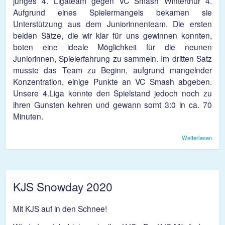
junges 4. Ligateam gegen VC Smash Winterthur 4.
Aufgrund eines Spielermangels bekamen sie
Unterstützung aus dem Juniorinnenteam. Die ersten
beiden Sätze, die wir klar für uns gewinnen konnten,
boten eine ideale Möglichkeit für die neunen
Juniorinnen, Spielerfahrung zu sammeln. Im dritten Satz
musste das Team zu Beginn, aufgrund mangelnder
Konzentration, einige Punkte an VC Smash abgeben.
Unsere 4.Liga konnte den Spielstand jedoch noch zu
ihren Gunsten kehren und gewann somt 3:0 in ca. 70
Minuten.
Weiterlesen
über
VB 
weite
Sieg 
das
Dam
KJS Snowday 2020
1
Mit KJS auf in den Schnee!