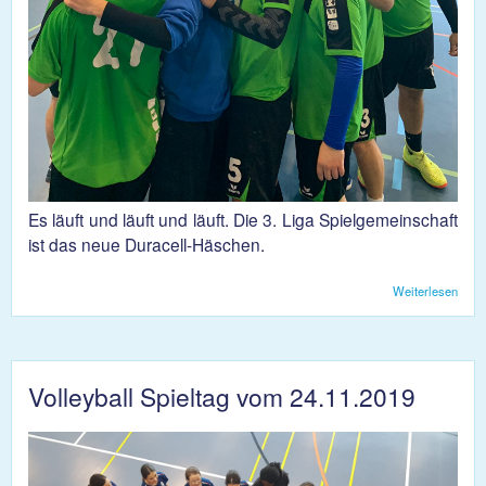
Es läuft und läuft und läuft. Die 3. Liga Spielgemeinschaft
ist das neue Duracell-Häschen.
Weiterlesen
über
Roti:
Unge
in
Wint
Volleyball Spieltag vom 24.11.2019