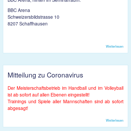
BBC Arena
Schweizersbildstrasse 10
8207 Schaffhausen
Weiterlesen
über
Vere
2020
Mitteilung zu Coronavirus
Der Meisterschaftsbetrieb im Handball und im Volleyball
ist ab sofort auf allen Ebenen eingestellt!
Trainings und Spiele aller Mannschaften sind ab sofort
abgesagt!
Weiterlesen
über
Mitte
zu