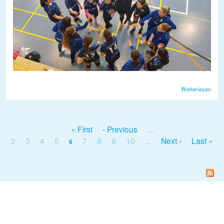
Weiterlesen
über
Volle
Spiel
vom
24.1
« First
‹ Previous
…
Seiten
2
3
4
5
7
8
9
10
Next ›
Last »
6
…