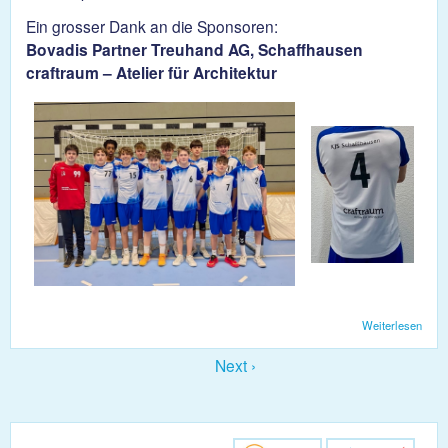
Ein grosser Dank an die Sponsoren:
Bovadis Partner Treuhand AG, Schaffhausen
craftraum – Atelier für Architektur
Weiterlesen
über
Die
U17 
Next ›
neue
Tenu