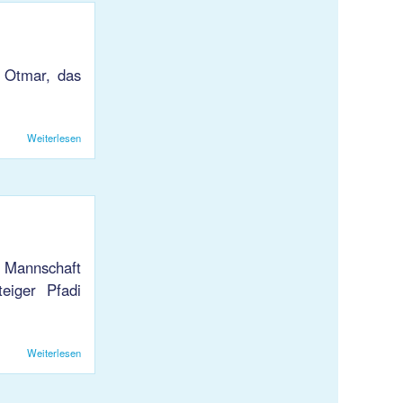
. Otmar, das
Weiterlesen
über HB: KJS 1 – St. Otmar Espoirs, 28:22
e Mannschaft
eiger Pfadi
Weiterlesen
über HB: Pfadi Neuhausen – KJS 1, 23:23