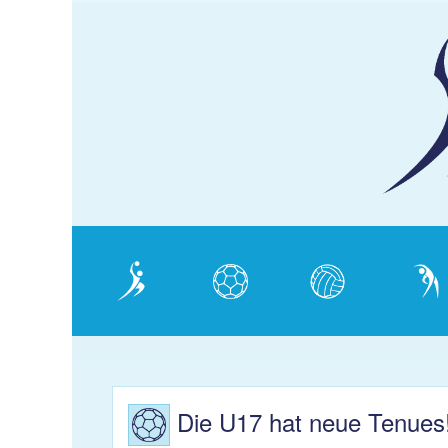
KJS
Schaffhausen
Verein
Handball
Volleyball
Gymnas
Die U17 hat neue Tenues