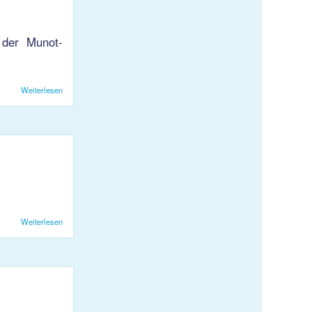
 der Munot-
Weiterlesen
über Volleyball Mixed Turnier mit Grillplausch
Weiterlesen
über Weidling im Wasser