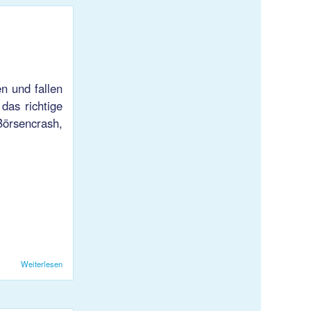
en und fallen
das richtige
 Börsencrash,
Weiterlesen
über KJS Party, Volleyball