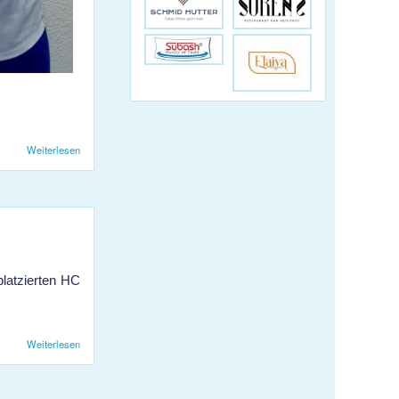
Weiterlesen
über Die U17 hat neue Tenues!
platzierten HC
Weiterlesen
über HB KJS 1: Sieg in Andelfingen trotz vielen Absenzen