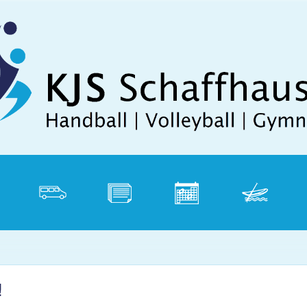
Direkt zum Inhalt
tik
Vereinsbus
Dokumente
Kalender
Weidling
P
!