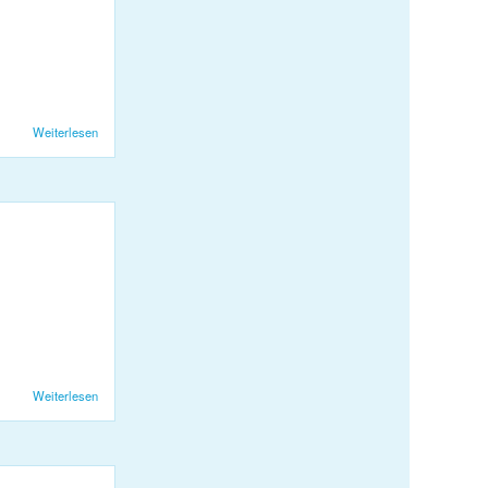
Weiterlesen
über KJS Snowday 2018
Weiterlesen
über Fondueplausch 2017 Ü18