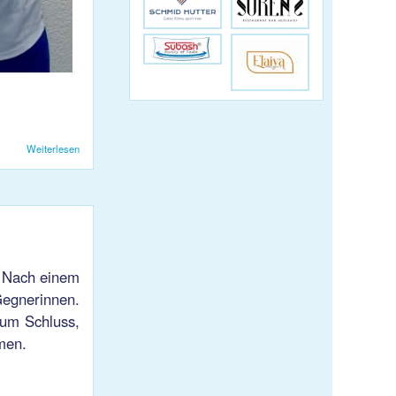
Weiterlesen
über Die U17 hat neue Tenues!
. Nach einem
egnerinnen.
zum Schluss,
men.