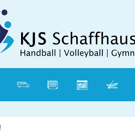
Direkt zum Inhalt
tik
Vereinsbus
Dokumente
Kalender
Weidling
P
!