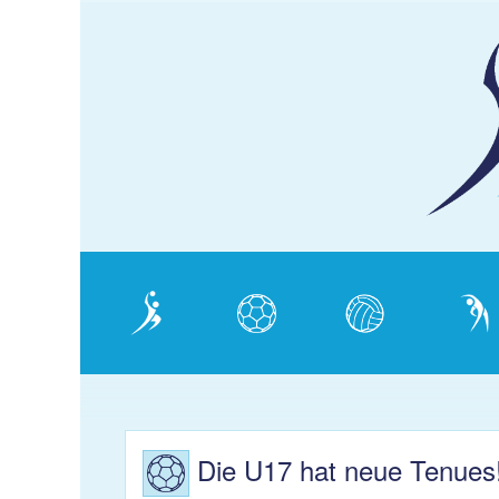
KJS
Schaffhausen
Verein
Handball
Volleyball
Gymnas
Die U17 hat neue Tenues