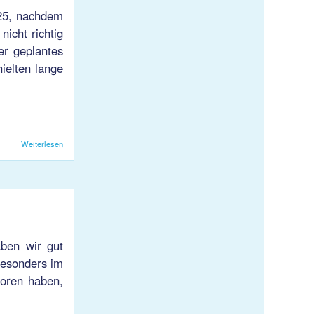
:25, nachdem
icht richtig
er geplantes
ielten lange
Weiterlesen
über Damen 1 vs Rickenbach 1 Do 13.11.2025
aben wir gut
Besonders im
loren haben,