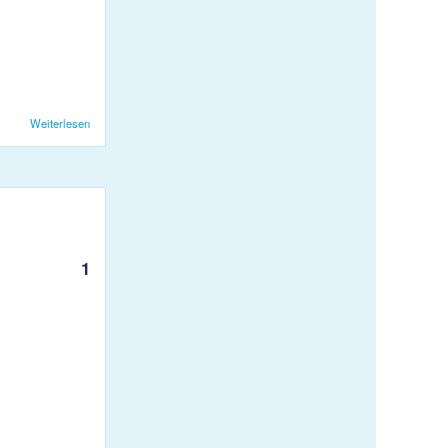
Weiterlesen
über Damen 1 muss sich 3:1 gegen VC Smash 2 geschlagen geben
en 1