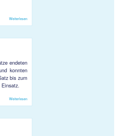
Weiterlesen
über VB Damen 1 3:1 Niederlage gegen Kreuzlingen 2
ätze endeten
 und konnten
Satz bis zum
 Einsatz.
Weiterlesen
über VB Damen 1 muss sich 3:0 gegen Smash 3 geschlagen geben