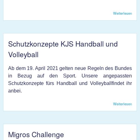
Weiterlesen
über
Vere
2021
Schutzkonzepte KJS Handball und
Volleyball
Ab dem 19. April 2021 gelten neue Regeln des Bundes
in Bezug auf den Sport. Unsere angepassten
Schutzkonzepte fürs Handball und Volleyballfindet ihr
anbei.
Weiterlesen
über
Schu
KJS
und V
Migros Challenge