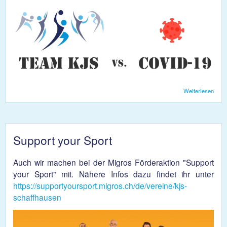
Weiterlesen
über
Migr
Chal
Support your Sport
Auch wir machen bei der Migros Förderaktion "Support
your Sport" mit. Nähere Infos dazu findet ihr unter
https://supportyoursport.migros.ch/de/vereine/kjs-
schaffhausen