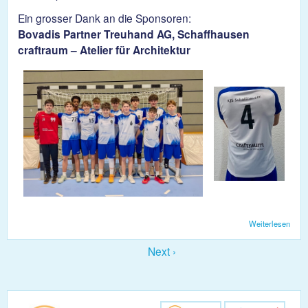
Ein grosser Dank an die Sponsoren:
Bovadis Partner Treuhand AG, Schaffhausen
craftraum – Atelier für Architektur
Weiterlesen
über
Die
U17 
Next ›
neue
Tenu