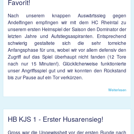
Favorit!
Nach unserem knappen Auswärtssieg gegen
Andelfingen empfingen wir mit dem HC Rheintal zu
unserem ersten Heimspiel der Saison den Dominator der
letzten Jahre und Aufstiegsaspiranten. Entsprechend
schwierig gestaltete sich die sehr torreiche
Anfangsphase für uns, wobei wir vor allem defensiv den
Zugriff auf das Spiel überhaupt nicht fanden (12 Tore
nach nur 15 Minuten!). Glücklicherweise funktionierte
unser Angriffsspiel gut und wir konnten den Rückstand
bis zur Pause auf ein Tor verkürzen.
Weiterlesen
übe
1
Unen
gegen
HB KJS 1 - Erster Husarensieg!
Gross war die Ungewissheit vor der ersten Runde nach