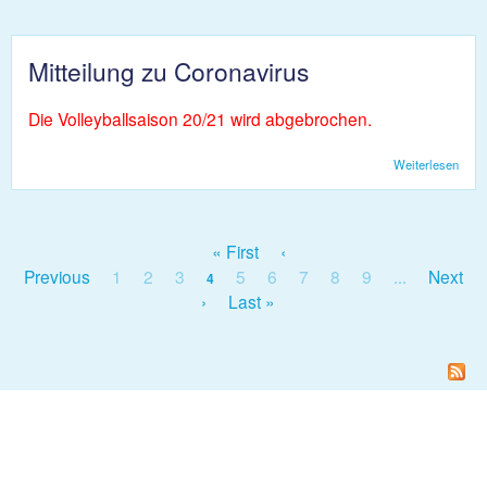
fällt 
Mitteilung zu Coronavirus
Die Volleyballsaison 20/21 wird abgebrochen.
Weiterlesen
über
Mitte
zu
Coro
« First
‹
Seiten
Previous
1
2
3
5
6
7
8
9
Next
4
…
›
Last »