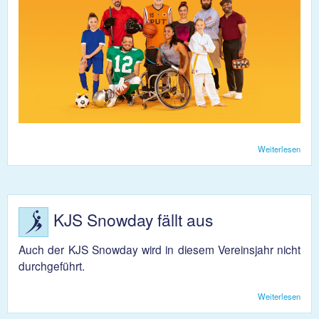
Weiterlesen
über
Supp
your
Spor
KJS Snowday fällt aus
Auch der KJS Snowday wird in diesem Vereinsjahr nicht
durchgeführt.
Weiterlesen
über
KJS
Sno