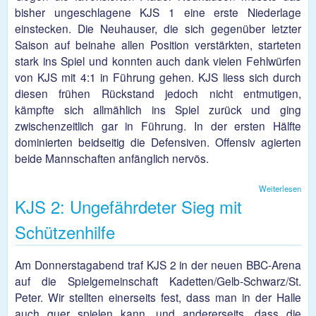
bisher ungeschlagene KJS 1 eine erste Niederlage
einstecken. Die Neuhauser, die sich gegenüber letzter
Saison auf beinahe allen Position verstärkten, starteten
stark ins Spiel und konnten auch dank vielen Fehlwürfen
von KJS mit 4:1 in Führung gehen. KJS liess sich durch
diesen frühen Rückstand jedoch nicht entmutigen,
kämpfte sich allmählich ins Spiel zurück und ging
zwischenzeitlich gar in Führung. In der ersten Hälfte
dominierten beidseitig die Defensiven. Offensiv agierten
beide Mannschaften anfänglich nervös.
Weiterlesen
übe
KJS 2: Ungefährdeter Sieg mit
Der
für 
Schützenhilfe
Am Donnerstagabend traf KJS 2 in der neuen BBC-Arena
auf die Spielgemeinschaft Kadetten/Gelb-Schwarz/St.
Peter. Wir stellten einerseits fest, dass man in der Halle
auch quer spielen kann, und andererseits, dass die