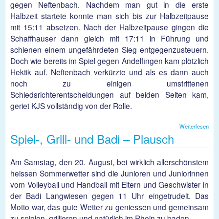
gegen Neftenbach. Nachdem man gut in die erste
Halbzeit startete konnte man sich bis zur Halbzeitpause
mit 15:11 absetzen. Nach der Halbzeitpause gingen die
Schaffhauser dann gleich mit 17:11 in Führung und
schienen einem ungefährdeten Sieg entgegenzusteuern.
Doch wie bereits im Spiel gegen Andelfingen kam plötzlich
Hektik auf. Neftenbach verkürzte und als es dann auch
noch zu einigen umstrittenen
Schiedsrichterentscheidungen auf beiden Seiten kam,
geriet KJS vollständig von der Rolle.
Weiterlesen
üb
Spiel-, Grill- und Badi – Plausch
1:
Sie
hek
Spie
Am Samstag, den 20. August, bei wirklich allerschönstem
heissen Sommerwetter sind die Junioren und Juniorinnen
vom Volleyball und Handball mit Eltern und Geschwister in
der Badi Langwiesen gegen 11 Uhr eingetrudelt. Das
Motto war, das gute Wetter zu geniessen und gemeinsam
zu spielen, grillieren und natürlich im Rhein zu baden.