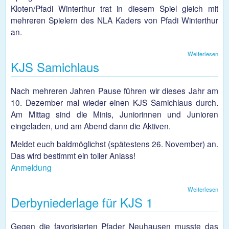
Kloten/Pfadi Winterthur trat in diesem Spiel gleich mit
mehreren Spielern des NLA Kaders von Pfadi Winterthur
an.
Weiterlesen
übe
KJS Samichlaus
Kna
Nie
geg
vers
Nach mehreren Jahren Pause führen wir dieses Jahr am
SG
10. Dezember mal wieder einen KJS Samichlaus durch.
Klot
Wint
Am Mittag sind die Minis, Juniorinnen und Junioren
eingeladen, und am Abend dann die Aktiven.
Meldet euch baldmöglichst (spätestens 26. November) an.
Das wird bestimmt ein toller Anlass!
Anmeldung
Weiterlesen
üb
Derbyniederlage für KJS 1
Sam
Gegen die favorisierten Pfader Neuhausen musste das