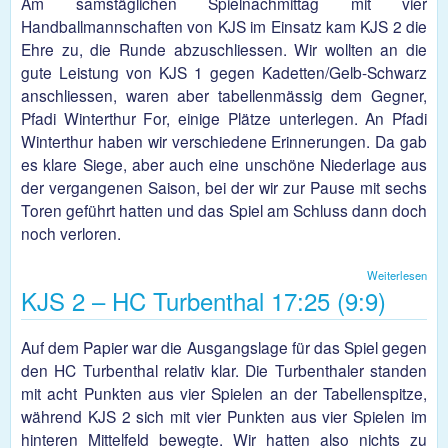
Am samstäglichen Spielnachmittag mit vier
Handballmannschaften von KJS im Einsatz kam KJS 2 die
Ehre zu, die Runde abzuschliessen. Wir wollten an die
gute Leistung von KJS 1 gegen Kadetten/Gelb-Schwarz
anschliessen, waren aber tabellenmässig dem Gegner,
Pfadi Winterthur For, einige Plätze unterlegen. An Pfadi
Winterthur haben wir verschiedene Erinnerungen. Da gab
es klare Siege, aber auch eine unschöne Niederlage aus
der vergangenen Saison, bei der wir zur Pause mit sechs
Toren geführt hatten und das Spiel am Schluss dann doch
noch verloren.
Weiterlesen
übe
KJS 2 – HC Turbenthal 17:25 (9:9)
Gut
Spi
KJ
KJ
Auf dem Papier war die Ausgangslage für das Spiel gegen
Pfad
den HC Turbenthal relativ klar. Die Turbenthaler standen
Wint
For 
mit acht Punkten aus vier Spielen an der Tabellenspitze,
während KJS 2 sich mit vier Punkten aus vier Spielen im
hinteren Mittelfeld bewegte. Wir hatten also nichts zu