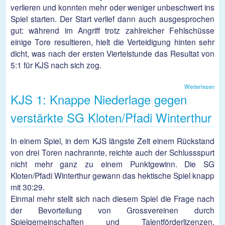
verlieren und konnten mehr oder weniger unbeschwert ins
Spiel starten. Der Start verlief dann auch ausgesprochen
gut: während im Angriff trotz zahlreicher Fehlschüsse
einige Tore resultieren, hielt die Verteidigung hinten sehr
dicht, was nach der ersten Viertelstunde das Resultat von
5:1 für KJS nach sich zog.
Weiterlesen
übe
KJS 1: Knappe Niederlage gegen
2 
Turb
17:
verstärkte SG Kloten/Pfadi Winterthur
(9:9
In einem Spiel, in dem KJS längste Zeit einem Rückstand
von drei Toren nachrannte, reichte auch der Schlussspurt
nicht mehr ganz zu einem Punktgewinn. Die SG
Kloten/Pfadi Winterthur gewann das hektische Spiel knapp
mit 30:29.
Einmal mehr stellt sich nach diesem Spiel die Frage nach
der Bevorteilung von Grossvereinen durch
Spielgemeinschaften und Talentförderlizenzen.