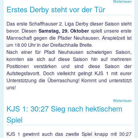
Weiterlesen
übe
Erstes Derby steht vor der Tür
Han
a
Nov
Das erste Schaffhauser 2. Liga Derby dieser Saison steht
bevor. Diesen
Samstag, 29. Oktober
spielt unsere erste
Mannschaft gegen die Pfader Neuhausen. Anspielzeit ist
um 18.00 Uhr in der Dreifachhalle Breite.
Nach einer für Pfadi Neuhausen schwierigen Saison,
konnten sie sich auf diese Saison hin auf mehreren
Positionen verstärken und sind diese Saison der
Aufstiegsfavorit. Doch vielleicht gelingt KJS 1 mit eurer
Unterstützung die Überraschung! Kommt und unterstützt
uns!
Weiterlesen
übe
KJS 1: 30:27 Sieg nach hektischem
Ers
Der
steh
Spiel
vor
der
Tür
KJS 1 gewinnt auch das zweite Spiel knapp mit 30:27