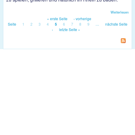
Weiterlesen
übe
Spie
« erste Seite
‹ vorherige
Seiten
Gril
Seite
1
2
3
4
5
6
7
8
9
…
nächste Seite
und
›
letzte Seite »
Bad
Pla